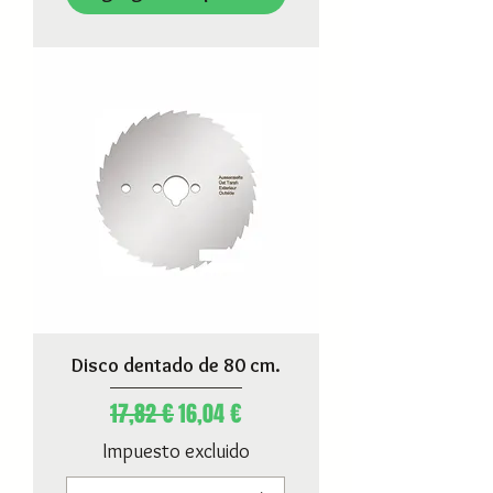
Disco dentado de 80 cm.
Precio
Precio de oferta
17,82 €
16,04 €
Impuesto excluido