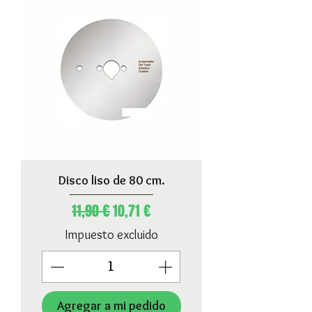
l
o
g
r
a
m
o
s
Disco liso de 80 cm.
Precio
Precio de oferta
11,90 €
10,71 €
Impuesto excluido
Agregar a mi pedido