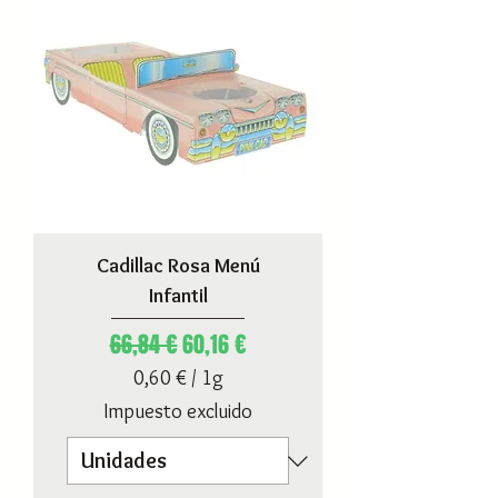
Cadillac Rosa Menú
Infantil
Precio
Precio de oferta
66,84 €
60,16 €
0,60 €
/
1g
0
Impuesto excluido
,
6
0