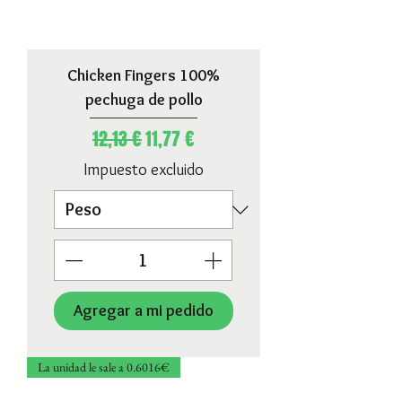
Chicken Fingers 100%
pechuga de pollo
Precio
Precio de oferta
12,13 €
11,77 €
Impuesto excluido
Agregar a mi pedido
La unidad le sale a 0.6016€