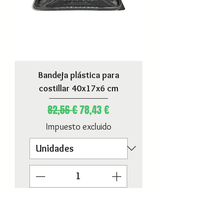
Bandeja plástica para
costillar 40x17x6 cm
Precio
Precio de oferta
82,56 €
78,43 €
Impuesto excluido
Agregar a mi pedido