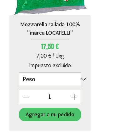
Mozzarella rallada 100%
"marca LOCATELLI"
Precio
17,50 €
7,00 €
/
1kg
7
Impuesto excluido
,
0
0
€
p
o
Agregar a mi pedido
r
1
K
i