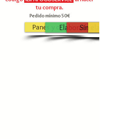
tu compra.
Pedido mínimo 50€
Panes y cereales
Elaborados
Sin elaborar