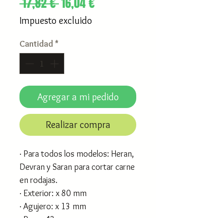
Precio
Precio
 17,82 € 
16,04 €
de
Impuesto excluido
oferta
Cantidad
*
Agregar a mi pedido
Realizar compra
· Para todos los modelos: Heran,
Devran y Saran para cortar carne
en rodajas.
· Exterior: x 80 mm
· Agujero: x 13 mm