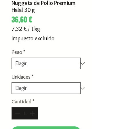
Nuggets de Pollo Premium
Halal 30 g
Precio
36,60 €
7,32 €
/
1kg
7,32 €
Impuesto excluido
por
1
Peso
*
Kilogramos
Unidades
*
Cantidad
*