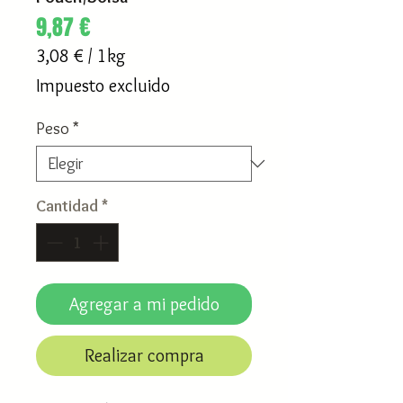
Precio
9,87 €
3,08 €
/
1kg
3,08 €
Impuesto excluido
por
1
Peso
*
Kilogramos
Cantidad
*
Agregar a mi pedido
Realizar compra